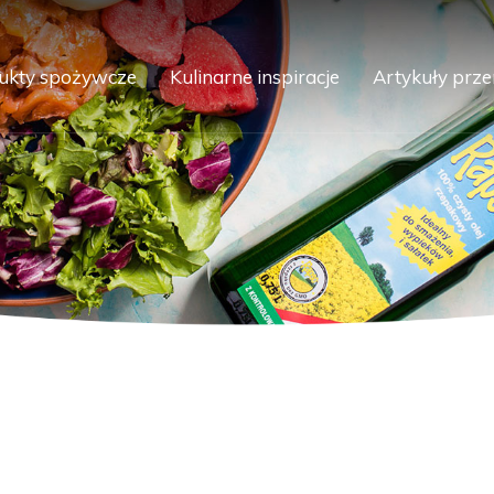
ukty spożywcze
Kulinarne inspiracje
Artykuły prz