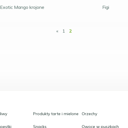
Exotic Mango krojone
Figi
«
1
2
oliwy
Produkty tarte i mielone
Orzechy
 pestki
Snacks
Owoce w puszkach