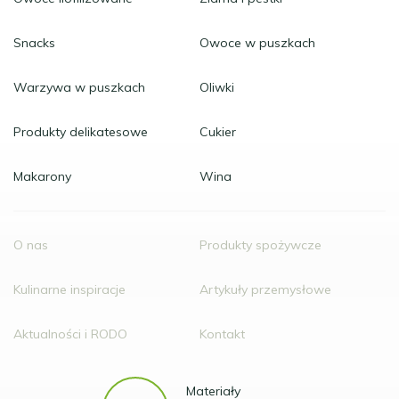
Snacks
Owoce w puszkach
Warzywa w puszkach
Oliwki
Produkty delikatesowe
Cukier
Makarony
Wina
O nas
Produkty spożywcze
Kulinarne inspiracje
Artykuły przemysłowe
Aktualności i RODO
Kontakt
Materiały