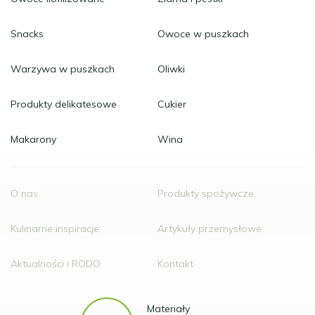
Snacks
Owoce w puszkach
Warzywa w puszkach
Oliwki
Produkty delikatesowe
Cukier
Makarony
Wina
O nas
Produkty spożywcze
Kulinarne inspiracje
Artykuły przemysłowe
Aktualności i RODO
Kontakt
Materiały