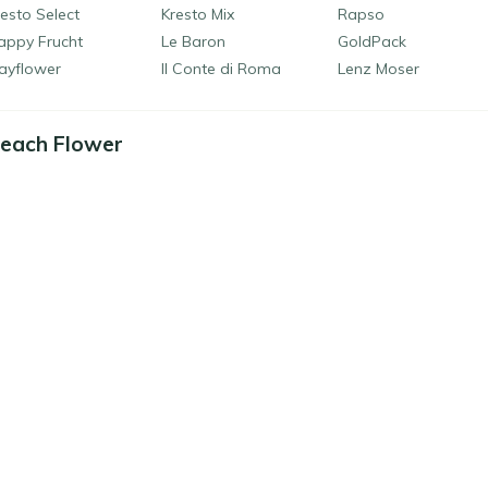
esto Select
Kresto Mix
Rapso
appy Frucht
Le Baron
GoldPack
ayflower
Il Conte di Roma
Lenz Moser
each Flower