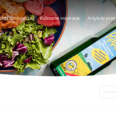
ukty spożywcze
Kulinarne inspiracje
Artykuły prz