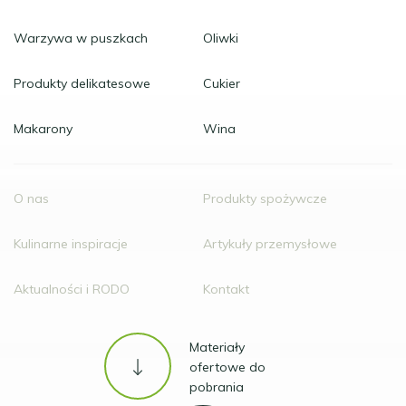
Warzywa w puszkach
Oliwki
Produkty delikatesowe
Cukier
Makarony
Wina
O nas
Produkty spożywcze
Kulinarne inspiracje
Artykuły przemysłowe
Aktualności i RODO
Kontakt
Materiały
ofertowe do
pobrania