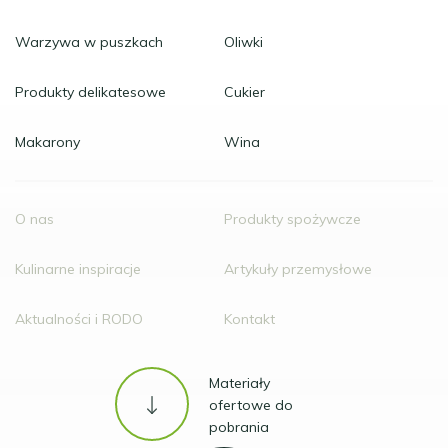
Warzywa w puszkach
Oliwki
Produkty delikatesowe
Cukier
Makarony
Wina
O nas
Produkty spożywcze
Kulinarne inspiracje
Artykuły przemysłowe
Aktualności i RODO
Kontakt
Materiały
ofertowe do
pobrania