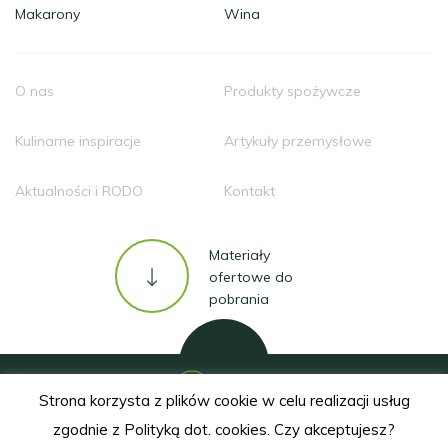
Makarony
Wina
O nas
Produkty spożywcze
Kulinarne inspiracje
Artykuły przemysłowe
Aktualności i RODO
Kontakt
Materiały
ofertowe do
pobrania
Do góry
Strona korzysta z plików cookie w celu realizacji usług
© 2019 VOG. All rights reserved
zgodnie z Polityką dot. cookies. Czy akceptujesz?