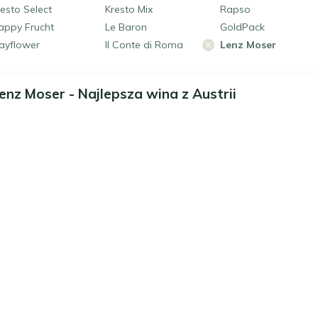
esto Select
Kresto Mix
Rapso
appy Frucht
Le Baron
GoldPack
ayflower
Il Conte di Roma
Lenz Moser
enz Moser - Najlepsza wina z Austrii