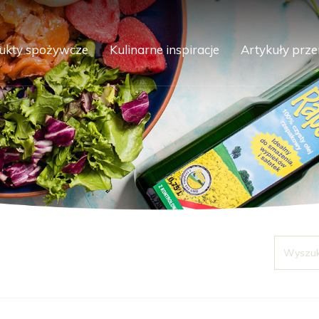
ukty spożywcze
Kulinarne inspiracje
Artykuły prz