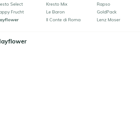
esto Select
Kresto Mix
Rapso
appy Frucht
Le Baron
GoldPack
ayflower
Il Conte di Roma
Lenz Moser
ayflower