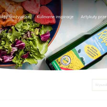
ukty spożywcze
Kulinarne inspiracje
Artykuły prz