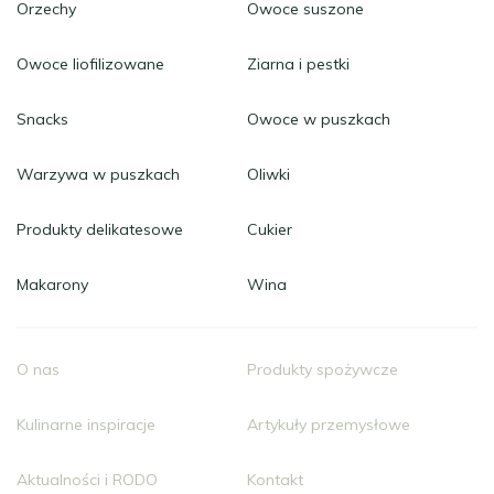
Orzechy
Owoce suszone
Owoce liofilizowane
Ziarna i pestki
Snacks
Owoce w puszkach
Warzywa w puszkach
Oliwki
Produkty delikatesowe
Cukier
Makarony
Wina
O nas
Produkty spożywcze
Kulinarne inspiracje
Artykuły przemysłowe
Aktualności i RODO
Kontakt