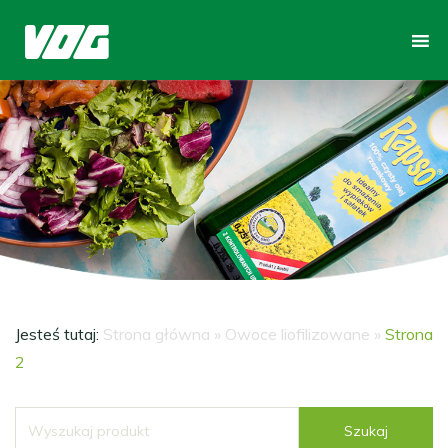
Jesteś tutaj:
Strona główna
»
Owoce liofilizowane
»
Strona
2
Szukaj